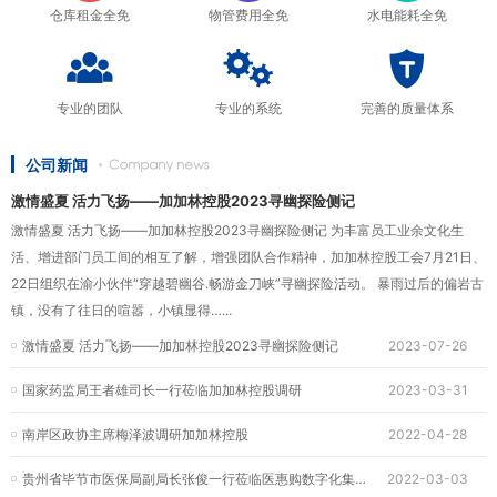
仓库租金全免
物管费用全免
水电能耗全免
专业的团队
专业的系统
完善的质量体系
公司新闻
激情盛夏 活力飞扬——加加林控股2023寻幽探险侧记
激情盛夏 活力飞扬——加加林控股2023寻幽探险侧记 为丰富员工业余文化生
活、增进部门员工间的相互了解，增强团队合作精神，加加林控股工会7月21日、
22日组织在渝小伙伴“穿越碧幽谷.畅游金刀峡”寻幽探险活动。 暴雨过后的偏岩古
镇，没有了往日的喧嚣，小镇显得…...
激情盛夏 活力飞扬——加加林控股2023寻幽探险侧记
2023-07-26
国家药监局王者雄司长一行莅临加加林控股调研
2023-03-31
南岸区政协主席梅泽波调研加加林控股
2022-04-28
贵州省毕节市医保局副局长张俊一行莅临医惠购数字化集采保障中心调研指导
2022-03-03