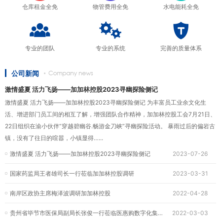
仓库租金全免
物管费用全免
水电能耗全免
专业的团队
专业的系统
完善的质量体系
公司新闻
激情盛夏 活力飞扬——加加林控股2023寻幽探险侧记
激情盛夏 活力飞扬——加加林控股2023寻幽探险侧记 为丰富员工业余文化生
活、增进部门员工间的相互了解，增强团队合作精神，加加林控股工会7月21日、
22日组织在渝小伙伴“穿越碧幽谷.畅游金刀峡”寻幽探险活动。 暴雨过后的偏岩古
镇，没有了往日的喧嚣，小镇显得…...
激情盛夏 活力飞扬——加加林控股2023寻幽探险侧记
2023-07-26
国家药监局王者雄司长一行莅临加加林控股调研
2023-03-31
南岸区政协主席梅泽波调研加加林控股
2022-04-28
贵州省毕节市医保局副局长张俊一行莅临医惠购数字化集采保障中心调研指导
2022-03-03